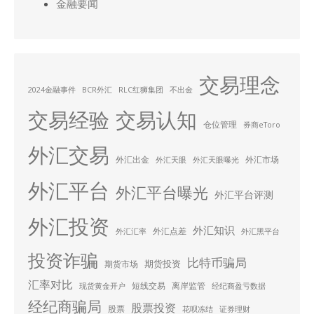
金融要闻
交易理念
2024金融事件
BCR外汇
RLC红狮集团
不出金
交易经验
交易认知
仓位管理
券商eToro
外汇交易
外汇出金
外汇市场
外汇天眼
外汇天眼曝光
外汇平台
外汇平台曝光
外汇平台评测
外汇投资
外汇知识
外汇点差
外汇汇率
外汇黑平台
投资诈骗
比特币骗局
期货投资
期货市场
汇率对比
短线交易
离岸监管
现货黄金开户
经纪商盈亏数据
经纪商骗局
股票投资
股票
花呗冻结
证券理财