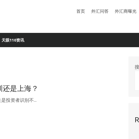
首页
外汇问答
外汇商曝光
天眼110资讯
深圳还是上海？
投资者识别不...
R