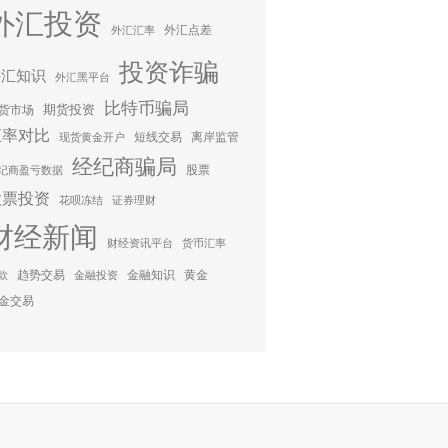
外汇投资
外汇点差
外汇汇率
投资诈骗
外汇知识
外汇黑平台
比特币骗局
期货投资
货市场
汇率对比
短线交易
离岸监管
现货黄金开户
经纪商骗局
股票
纪商盈亏数据
股票投资
花呗冻结
证券理财
财经新闻
财经资讯平台
货币汇率
趋势交易
金融知识
黄金
款
金融投资
金交易