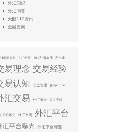
外汇知识
外汇问答
天眼110资讯
金融要闻
024金融事件
BCR外汇
RLC红狮集团
不出金
交易理念
交易经验
交易认知
仓位管理
券商eToro
外汇交易
外汇出金
外汇天眼
外汇平台
外汇市场
汇天眼曝光
外汇平台曝光
外汇平台评测