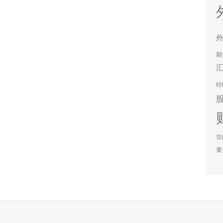
期
经
贷
黄