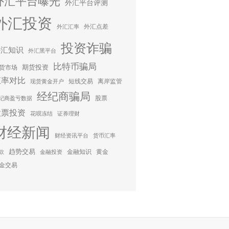
外汇平台曝光
外汇平台评测
外汇投资
外汇点差
外汇汇率
投资诈骗
外汇知识
外汇黑平台
比特币骗局
期货投资
货市场
汇率对比
短线交易
离岸监管
现货黄金开户
经纪商骗局
股票
纪商盈亏数据
股票投资
花呗冻结
证券理财
财经新闻
财经资讯平台
货币汇率
趋势交易
金融知识
黄金
款
金融投资
金交易