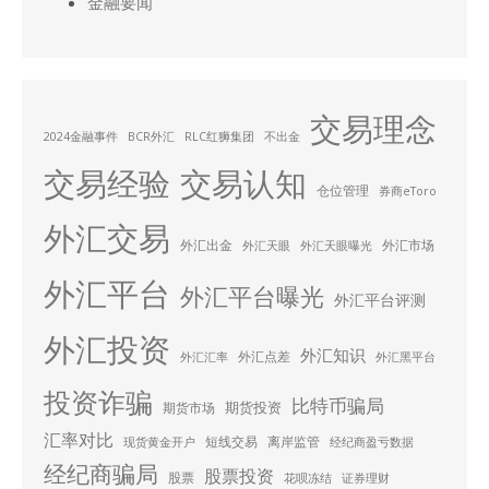
金融要闻
交易理念
2024金融事件
BCR外汇
RLC红狮集团
不出金
交易经验
交易认知
仓位管理
券商eToro
外汇交易
外汇出金
外汇市场
外汇天眼
外汇天眼曝光
外汇平台
外汇平台曝光
外汇平台评测
外汇投资
外汇知识
外汇点差
外汇汇率
外汇黑平台
投资诈骗
比特币骗局
期货投资
期货市场
汇率对比
短线交易
离岸监管
现货黄金开户
经纪商盈亏数据
经纪商骗局
股票投资
股票
花呗冻结
证券理财