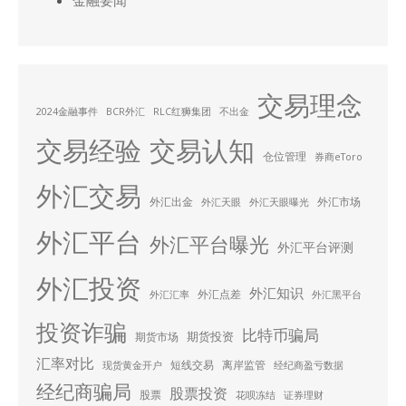
金融要闻
交易理念
2024金融事件
BCR外汇
RLC红狮集团
不出金
交易经验
交易认知
仓位管理
券商eToro
外汇交易
外汇出金
外汇市场
外汇天眼
外汇天眼曝光
外汇平台
外汇平台曝光
外汇平台评测
外汇投资
外汇知识
外汇点差
外汇汇率
外汇黑平台
投资诈骗
比特币骗局
期货投资
期货市场
汇率对比
短线交易
离岸监管
现货黄金开户
经纪商盈亏数据
经纪商骗局
股票投资
股票
花呗冻结
证券理财