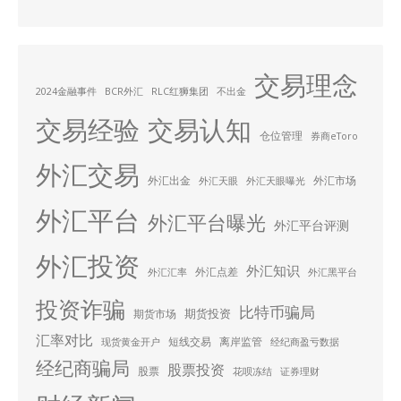
交易理念
2024金融事件
BCR外汇
RLC红狮集团
不出金
交易经验
交易认知
仓位管理
券商eToro
外汇交易
外汇出金
外汇市场
外汇天眼
外汇天眼曝光
外汇平台
外汇平台曝光
外汇平台评测
外汇投资
外汇知识
外汇点差
外汇汇率
外汇黑平台
投资诈骗
比特币骗局
期货投资
期货市场
汇率对比
短线交易
离岸监管
现货黄金开户
经纪商盈亏数据
经纪商骗局
股票投资
股票
花呗冻结
证券理财