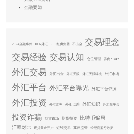
金融要闻
交易理念
2024金融事件
BCR外汇
RLC红狮集团
不出金
交易经验
交易认知
仓位管理
券商eToro
外汇交易
外汇出金
外汇市场
外汇天眼
外汇天眼曝光
外汇平台
外汇平台曝光
外汇平台评测
外汇投资
外汇知识
外汇点差
外汇汇率
外汇黑平台
投资诈骗
比特币骗局
期货投资
期货市场
汇率对比
短线交易
离岸监管
现货黄金开户
经纪商盈亏数据