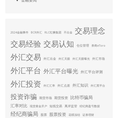
金融要闻
交易理念
2024金融事件
BCR外汇
RLC红狮集团
不出金
交易经验
交易认知
仓位管理
券商eToro
外汇交易
外汇出金
外汇市场
外汇天眼
外汇天眼曝光
外汇平台
外汇平台曝光
外汇平台评测
外汇投资
外汇知识
外汇点差
外汇汇率
外汇黑平台
投资诈骗
比特币骗局
期货投资
期货市场
汇率对比
短线交易
离岸监管
现货黄金开户
经纪商盈亏数据
经纪商骗局
股票投资
股票
花呗冻结
证券理财