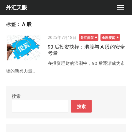
Skip
外汇天眼
to
content
标签：
A 股
Posted
2025年7月18日
外汇问答
金融要闻
on
90 后投资抉择：港股与 A 股的安全
考量
在投资理财的浪潮中，90 后逐渐成为市
场的新兴力量...
搜索
搜索