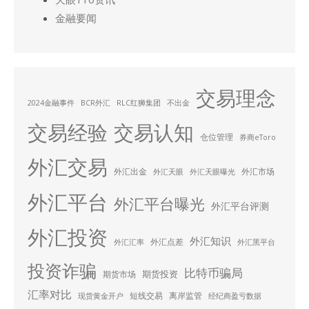
金融要闻
交易理念
2024金融事件
BCR外汇
RLC红狮集团
不出金
交易经验
交易认知
仓位管理
券商eToro
外汇交易
外汇出金
外汇市场
外汇天眼
外汇天眼曝光
外汇平台
外汇平台曝光
外汇平台评测
外汇投资
外汇知识
外汇点差
外汇汇率
外汇黑平台
投资诈骗
比特币骗局
期货投资
期货市场
汇率对比
短线交易
离岸监管
现货黄金开户
经纪商盈亏数据