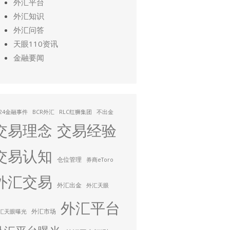
外汇平台
外汇知识
外汇问答
天眼110资讯
金融要闻
024金融事件
BCR外汇
RLC红狮集团
不出金
交易理念
交易经验
交易认知
仓位管理
券商eToro
外汇交易
外汇出金
外汇天眼
外汇平台
外汇市场
汇天眼曝光