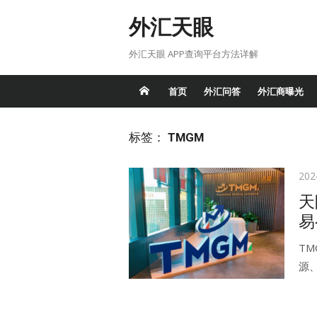
Skip
外汇天眼
to
content
外汇天眼 APP查询平台方法详解
首页
外汇问答
外汇商曝光
标签：
TMGM
Pos
20
on
天
易
T
源