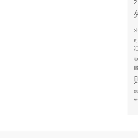
期
经
贷
黄