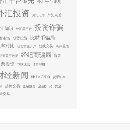
外汇平台曝光
外汇平台评测
外汇投资
外汇点差
外汇汇率
投资诈骗
外汇知识
外汇黑平台
比特币骗局
期货投资
货市场
汇率对比
短线交易
离岸监管
现货黄金开户
经纪商骗局
股票
纪商盈亏数据
股票投资
花呗冻结
证券理财
财经新闻
财经资讯平台
货币汇率
趋势交易
金融知识
黄金
款
金融投资
金交易