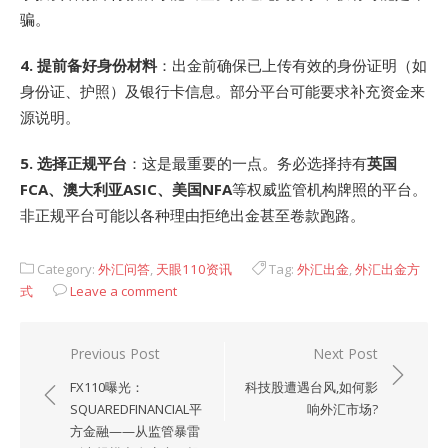
骗。
4. 提前备好身份材料
：出金前确保已上传有效的身份证明（如
身份证、护照）及银行卡信息。部分平台可能要求补充资金来
源说明。
5. 选择正规平台
：这是最重要的一点。务必选择持有
英国
FCA、澳大利亚ASIC、美国NFA
等权威监管机构牌照的平台
。
非正规平台可能以各种理由拒绝出金甚至卷款跑路。
Category:
外汇问答
,
天眼110资讯
Tag:
外汇出金
,
外汇出金方
式
Leave a comment
文
Previous Post
Next Post
章
FX110曝光：
科技股遭遇台风,如何影
导
SQUAREDFINANCIAL平
响外汇市场?
方金融——从监管暴雷
航