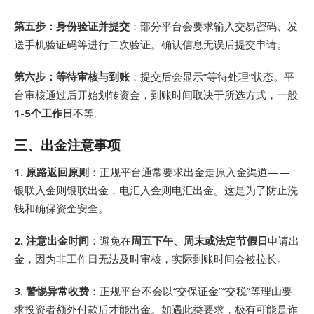
第五步：身份验证并提交
：部分平台会要求输入交易密码、发
送手机验证码等进行二次验证
。确认信息无误后提交申请。
第六步：等待审核与到账
：提交后会显示“等待处理”状态
。平
台审核通过后开始划转资金，到账时间取决于所选方式，一般
1-5个工作日
不等
。
三、出金注意事项
1. 原路返回原则
：正规平台通常要求出金走原入金渠道——
银联入金则银联出金，电汇入金则电汇出金
。这是为了防止洗
钱和确保资金安全。
2. 注意出金时间
：避免在
周五下午、周末或法定节假日
申请出
金，因为非工作日无法及时审核，实际到账时间会被拉长
。
3. 警惕异常收费
：正规平台不会以“交保证金”“交税”等理由要
求投资者额外付款后才能出金
。如遇此类要求，极有可能是诈