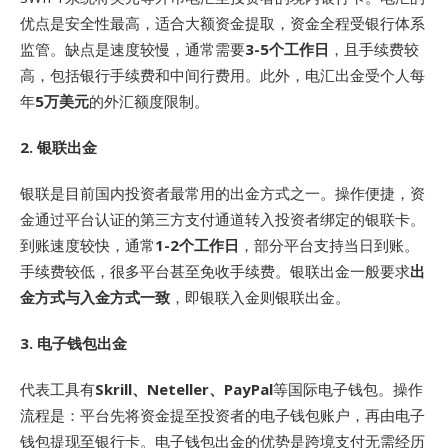
优点是安全性最高，适合大额资金提取，资金全程受银行体系
监管
。缺点是速度较慢，通常需要
3-5个工作日
，且手续费较
高，包括银行手续费和中间行费用
。此外，电汇出金受个人每
年
5万美元
的外汇额度限制
。
2. 银联出金
银联是目前国内投资者最常用的出金方式之一。操作便捷，资
金通过平台认证的第三方支付通道转入投资者绑定的银联卡
。
到账速度较快，通常
1-2个工作日
，部分平台支持当日到账
。
手续费较低，很多平台甚至免收手续费
。银联出金一般要求
出
金方式与入金方式一致
，即银联入金则银联出金。
3. 电子钱包出金
代表工具有
Skrill、Neteller、PayPal
等国际电子钱包
。操作
流程是：平台先将资金提至投资者的电子钱包账户，再由电子
钱包提现至银行卡。电子钱包出金的优势是跨境支付无需经历