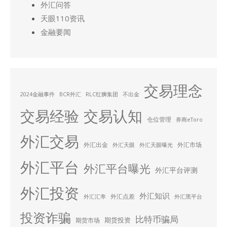
外汇问答
天眼110资讯
金融要闻
交易理念
2024金融事件
BCR外汇
RLC红狮集团
不出金
交易经验
交易认知
仓位管理
券商eToro
外汇交易
外汇出金
外汇市场
外汇天眼
外汇天眼曝光
外汇平台
外汇平台曝光
外汇平台评测
外汇投资
外汇知识
外汇点差
外汇汇率
外汇黑平台
投资诈骗
比特币骗局
期货投资
期货市场