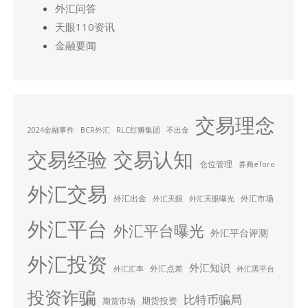
外汇问答
天眼110资讯
金融要闻
交易理念
2024金融事件
BCR外汇
RLC红狮集团
不出金
交易经验
交易认知
仓位管理
券商eToro
外汇交易
外汇出金
外汇市场
外汇天眼
外汇天眼曝光
外汇平台
外汇平台曝光
外汇平台评测
外汇投资
外汇知识
外汇点差
外汇汇率
外汇黑平台
投资诈骗
比特币骗局
期货投资
期货市场