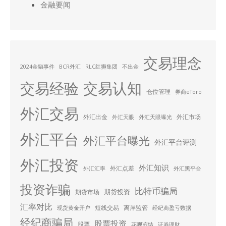
金融要闻
交易理念
2024金融事件
BCR外汇
RLC红狮集团
不出金
交易经验
交易认知
仓位管理
券商eToro
外汇交易
外汇出金
外汇市场
外汇天眼
外汇天眼曝光
外汇平台
外汇平台曝光
外汇平台评测
外汇投资
外汇知识
外汇点差
外汇汇率
外汇黑平台
投资诈骗
比特币骗局
期货投资
期货市场
汇率对比
短线交易
离岸监管
现货黄金开户
经纪商盈亏数据
经纪商骗局
股票投资
股票
花呗冻结
证券理财