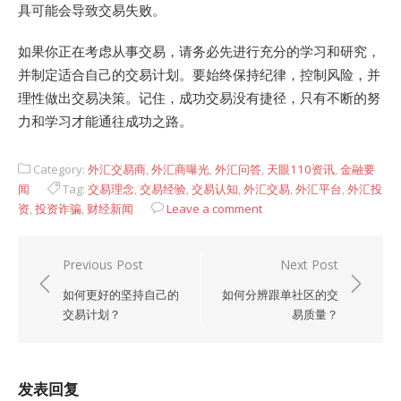
具可能会导致交易失败。
如果你正在考虑从事交易，请务必先进行充分的学习和研究，
并制定适合自己的交易计划。要始终保持纪律，控制风险，并
理性做出交易决策。记住，成功交易没有捷径，只有不断的努
力和学习才能通往成功之路。
Category:
外汇交易商
,
外汇商曝光
,
外汇问答
,
天眼110资讯
,
金融要
闻
Tag:
交易理念
,
交易经验
,
交易认知
,
外汇交易
,
外汇平台
,
外汇投
资
,
投资诈骗
,
财经新闻
Leave a comment
文
Previous Post
Next Post
章
如何更好的坚持自己的
如何分辨跟单社区的交
导
交易计划？
易质量？
航
发表回复