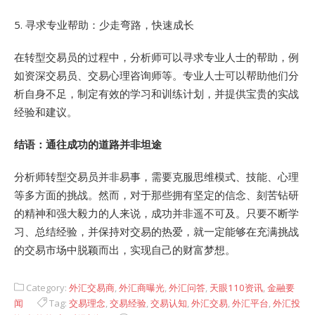
5. 寻求专业帮助：少走弯路，快速成长
在转型交易员的过程中，分析师可以寻求专业人士的帮助，例
如资深交易员、交易心理咨询师等。专业人士可以帮助他们分
析自身不足，制定有效的学习和训练计划，并提供宝贵的实战
经验和建议。
结语：通往成功的道路并非坦途
分析师转型交易员并非易事，需要克服思维模式、技能、心理
等多方面的挑战。然而，对于那些拥有坚定的信念、刻苦钻研
的精神和强大毅力的人来说，成功并非遥不可及。只要不断学
习、总结经验，并保持对交易的热爱，就一定能够在充满挑战
的交易市场中脱颖而出，实现自己的财富梦想。
Category:
外汇交易商
,
外汇商曝光
,
外汇问答
,
天眼110资讯
,
金融要
闻
Tag:
交易理念
,
交易经验
,
交易认知
,
外汇交易
,
外汇平台
,
外汇投