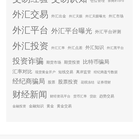
仓位管理
券商eToro
外汇交易
外汇出金
外汇市场
外汇天眼
外汇天眼曝光
外汇平台
外汇平台曝光
外汇平台评测
外汇投资
外汇知识
外汇点差
外汇汇率
外汇黑平台
投资诈骗
比特币骗局
期货投资
期货市场
汇率对比
短线交易
离岸监管
现货黄金开户
经纪商盈亏数据
经纪商骗局
股票投资
股票
花呗冻结
证券理财
财经新闻
趋势交易
财经资讯平台
货币汇率
贷款
金融知识
黄金
黄金交易
金融投资