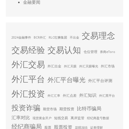
金融要闻
交易理念
2024金融事件
BCR外汇
RLC红狮集团
不出金
交易经验
交易认知
仓位管理
券商eToro
外汇交易
外汇出金
外汇市场
外汇天眼
外汇天眼曝光
外汇平台
外汇平台曝光
外汇平台评测
外汇投资
外汇知识
外汇点差
外汇汇率
外汇黑平台
投资诈骗
比特币骗局
期货投资
期货市场
汇率对比
短线交易
离岸监管
现货黄金开户
经纪商盈亏数据
经纪商骗局
股票投资
股票
花呗冻结
证券理财