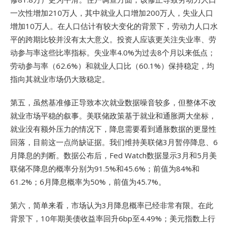
一次性增加210万人，其中就业人口增加200万人，失业人口
增加10万人。在人口估计有较大变化的背景下，劳动力人口水
平的跨期比较并没有太大意义。投资人应该更关注失业率、劳
动参与率这些比率指标。失业率4.0%为过去8个月以来低点；
劳动参与率（62.6%）和就业人口比（60.1%）保持稳定，均
指向其就业市场仍大致稳定。
第五，虽然基准修正导致本次就业数据噪音较多，但整体不改
就业市场平稳的叙事。美联储政策基于就业和通胀两大坐标，
就业没有额外压力的情况下，降息需要看到通胀数据的更显性
回落，目前这一点尚缺证据。我们维持美联储3月暂停降息、6
月降息的判断。数据公布后，Fed Watch数据显示3月和5月美
联储不降息的概率分别为91.5%和45.6%；前值为84%和
61.2%；6月降息概率为50%，前值为45.7%。
第六，简单来看，市场认为3月降息概率已经非常有限。在此
背景下，10年期美债收益率回升6bp至4.49%；美元指数上行