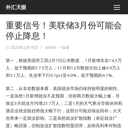
Skip
外汇天眼
to
content
重要信号！美联储3月份可能会
停止降息！
Posted
Author
2025年2月10日
admin
0
on
第一，根据美国劳工部2月7日公布数据 ，1月新增非农14.3万
人，低于预期的17.5万人；11月和12月数据分别上修4.9万人
和5.1万人。失业率下行0.1pct至4.0%，低于预期的4.1%。
第二，从非农数据来看，美国就业市场仍保持较明显的韧性。
一是虽然1月新增就业不及预期，但前两月数据大幅上修，导
致近3月就业月均增23.7万人；二是1月的天气寒冷导致休闲和
酒店业就业较趋势值大幅下行，这部分可能后续会回补；火灾
也带来一定就业影响。三是虽然就业扩散指数（表征就业广
度）略回落，但制造业扩散指数明显回弹，反映高利率对制造