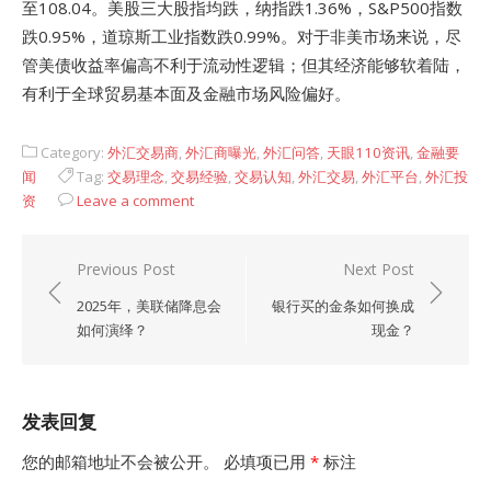
至108.04。美股三大股指均跌，纳指跌1.36%，S&P500指数
跌0.95%，道琼斯工业指数跌0.99%。对于非美市场来说，尽
管美债收益率偏高不利于流动性逻辑；但其经济能够软着陆，
有利于全球贸易基本面及金融市场风险偏好。
Category:
外汇交易商
,
外汇商曝光
,
外汇问答
,
天眼110资讯
,
金融要
闻
Tag:
交易理念
,
交易经验
,
交易认知
,
外汇交易
,
外汇平台
,
外汇投
资
Leave a comment
文
Previous Post
Next Post
章
2025年，美联储降息会
银行买的金条如何换成
导
如何演绎？
现金？
航
发表回复
您的邮箱地址不会被公开。
必填项已用
*
标注