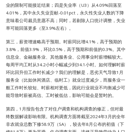
业的限制可能接近结束；四是失业率（U3）从4.09%回落至
4.01%，其中永久失业贡献-0.01pct，永久性失业人数的下降
意味着公司裁员意愿不高；同时，若剔除人口统计调整，失业
率可能回落更多（至3.9%左右）。
第三，薪资增速略高于预期。时薪同比增4.1%，高于预期的
3.8%，前值3.9%，环比0.5%，高于预期和前值的0.3%。其中
信息业、金融服务业、其他服务业、公用事业时薪增幅较大。
每周平均工时从34.2小时小幅减少到34.1小时。如何理解时薪
环比回升但工作时长减少？我们的理解是，恶劣天气导致1月
服务业（比如休闲酒店、临时工）就业过度减少，而服务业一
般工作时长较短、时薪相对更低，因此行业就业不均衡减少可
能导致时薪被高估、工时被低估，影响可能会是暂时的。
第四，1月报告包含了对住户调查和机构调查的修正，但对最
终数据解读影响有限。机构调查方面将截至2024年3月的全年
非农就业总数下修58.9万（SA），较去年8月公布的初值（下
修81.8万）更为平滑。住户调查方面，该修正导致劳动力人口