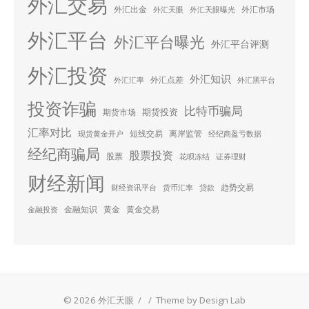
外汇交易
外汇出金
外汇市场
外汇天眼
外汇天眼曝光
外汇平台
外汇平台曝光
外汇平台评测
外汇投资
外汇知识
外汇点差
外汇汇率
外汇黑平台
投资诈骗
比特币骗局
期货投资
期货市场
汇率对比
短线交易
离岸监管
现货黄金开户
经纪商盈亏数据
经纪商骗局
股票投资
股票
花呗冻结
证券理财
财经新闻
趋势交易
财经资讯平台
货币汇率
贷款
金融知识
黄金
黄金交易
金融投资
© 2026 外汇天眼
/
/
Theme by Design Lab