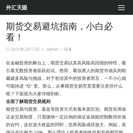
Skip
外汇天眼
to
content
期货交易避坑指南，小白必
看！
Posted
Author
2025年2月17日
admin
0
on
在金融投资的舞台上，期货交易以其高风险高回报的特性，吸
引着无数投资者跃跃欲试。然而，看似诱人的期货市场实则暗
藏诸多风险与挑战，对于初涉其中的投资者而言，一不小心就
可能掉进 “坑” 里。那么，从事期货交易究竟需要注意些什么
呢？下面就为大家详细剖析。
全面了解期货交易规则
期货交易与股票、基金等投资方式有着本质区别。期货采用保
证金交易制度，只需缴纳一定比例的保证金就能控制数倍价值
的合约，这在放大收益的同时，也将风险成倍放大。例如，若
保证金比例为 10%，那么理论上投资者的收益和亏损都可能