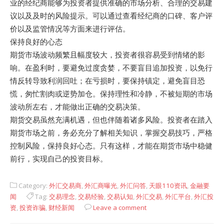
业的经纪商能够为投资者提供准确的市场分析、合理的交易建
议以及及时的风险提示。可以通过查看经纪商的口碑、客户评
价以及监管情况等方面来进行评估。
保持良好的心态
期货市场波动频繁且幅度较大，投资者很容易受到情绪的影
响。在盈利时，要避免过度贪婪，不要盲目追加投资，以免行
情反转导致利润回吐；在亏损时，要保持镇定，避免盲目恐
慌，匆忙割肉或逆势加仓。保持理性和冷静，不被短期的市场
波动所左右，才能做出正确的交易决策。
期货交易虽然充满机遇，但也伴随着诸多风险。投资者在踏入
期货市场之前，务必充分了解相关知识，掌握交易技巧，严格
控制风险，保持良好心态。只有这样，才能在期货市场中稳健
前行，实现自己的投资目标。
Category:
外汇交易商
,
外汇商曝光
,
外汇问答
,
天眼110资讯
,
金融要
闻
Tag:
交易理念
,
交易经验
,
交易认知
,
外汇交易
,
外汇平台
,
外汇投
资
,
投资诈骗
,
财经新闻
Leave a comment