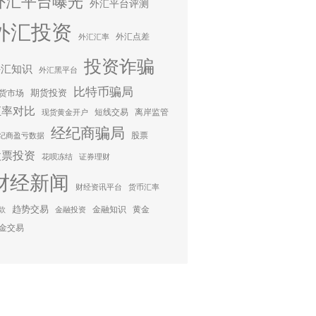
外汇平台曝光
外汇平台评测
外汇投资
外汇点差
外汇汇率
投资诈骗
外汇知识
外汇黑平台
比特币骗局
期货投资
货市场
汇率对比
短线交易
离岸监管
现货黄金开户
经纪商骗局
股票
纪商盈亏数据
股票投资
花呗冻结
证券理财
财经新闻
财经资讯平台
货币汇率
趋势交易
金融知识
黄金
款
金融投资
金交易