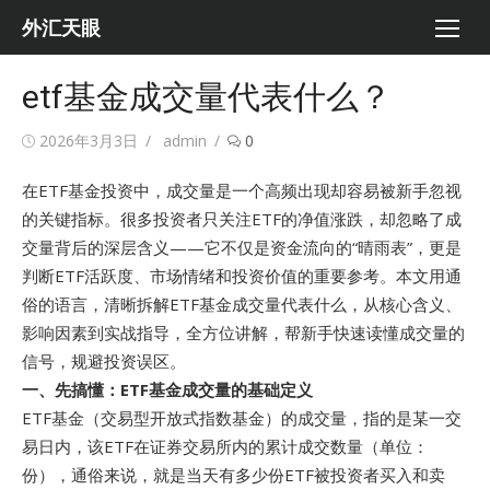
Skip
外汇天眼
to
content
etf基金成交量代表什么？
Posted
Author
2026年3月3日
admin
0
on
在ETF基金投资中，成交量是一个高频出现却容易被新手忽视
的关键指标。很多投资者只关注ETF的净值涨跌，却忽略了成
交量背后的深层含义——它不仅是资金流向的“晴雨表”，更是
判断ETF活跃度、市场情绪和投资价值的重要参考。本文用通
俗的语言，清晰拆解ETF基金成交量代表什么，从核心含义、
影响因素到实战指导，全方位讲解，帮新手快速读懂成交量的
信号，规避投资误区。
一、先搞懂：ETF基金成交量的基础定义
ETF基金（交易型开放式指数基金）的成交量，指的是某一交
易日内，该ETF在证券交易所内的累计成交数量（单位：
份），通俗来说，就是当天有多少份ETF被投资者买入和卖