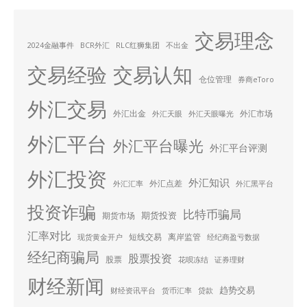
交易理念
2024金融事件
BCR外汇
RLC红狮集团
不出金
交易经验
交易认知
仓位管理
券商eToro
外汇交易
外汇出金
外汇市场
外汇天眼
外汇天眼曝光
外汇平台
外汇平台曝光
外汇平台评测
外汇投资
外汇知识
外汇点差
外汇汇率
外汇黑平台
投资诈骗
比特币骗局
期货投资
期货市场
汇率对比
短线交易
离岸监管
现货黄金开户
经纪商盈亏数据
经纪商骗局
股票投资
股票
花呗冻结
证券理财
财经新闻
趋势交易
财经资讯平台
货币汇率
贷款