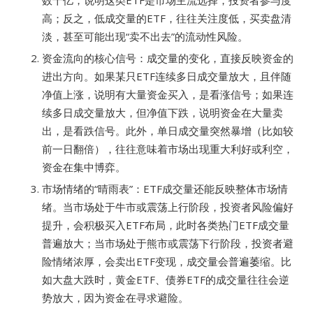
数十亿，说明这类ETF是市场主流选择，投资者参与度
高；反之，低成交量的ETF，往往关注度低，买卖盘清
淡，甚至可能出现“卖不出去”的流动性风险。
资金流向的核心信号：成交量的变化，直接反映资金的
进出方向。如果某只ETF连续多日成交量放大，且伴随
净值上涨，说明有大量资金买入，是看涨信号；如果连
续多日成交量放大，但净值下跌，说明资金在大量卖
出，是看跌信号。此外，单日成交量突然暴增（比如较
前一日翻倍），往往意味着市场出现重大利好或利空，
资金在集中博弈。
市场情绪的“晴雨表”：ETF成交量还能反映整体市场情
绪。当市场处于牛市或震荡上行阶段，投资者风险偏好
提升，会积极买入ETF布局，此时各类热门ETF成交量
普遍放大；当市场处于熊市或震荡下行阶段，投资者避
险情绪浓厚，会卖出ETF变现，成交量会普遍萎缩。比
如大盘大跌时，黄金ETF、债券ETF的成交量往往会逆
势放大，因为资金在寻求避险。