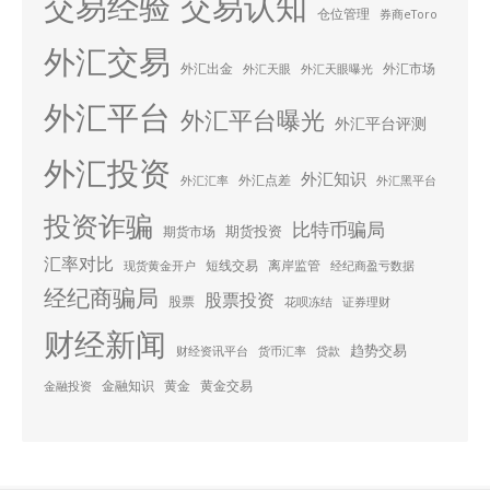
交易经验
交易认知
仓位管理
券商eToro
外汇交易
外汇出金
外汇市场
外汇天眼
外汇天眼曝光
外汇平台
外汇平台曝光
外汇平台评测
外汇投资
外汇知识
外汇点差
外汇汇率
外汇黑平台
投资诈骗
比特币骗局
期货投资
期货市场
汇率对比
短线交易
离岸监管
现货黄金开户
经纪商盈亏数据
经纪商骗局
股票投资
股票
花呗冻结
证券理财
财经新闻
趋势交易
财经资讯平台
货币汇率
贷款
金融知识
黄金
黄金交易
金融投资