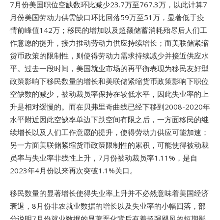
7月份美国职位空缺数环比减少23.7万至767.3万，以此计算7
月份美国劳动力供需缺口环比回落59万至51万，显著低于疫
情前峰值142万；移民的增加以及超额储蓄消耗殆尽后人们工
作意愿的提升，接力推动劳动力供应持续增长；而美联储紧缩
货币政策的限制性，则使得劳动力需求持续减少并接近供应水
平。过去一段时间，美国就业市场的再平衡表现为移民友好型
政策影响下移民数量的增长和美联储紧缩货币政策影响下职位
空缺数的减少，被动裁员率保持在较低水平，因此失业率的上
升是相对缓慢的。而在贝弗里奇曲线已经下移到2008-2020年
水平附近因此空缺率单边下跌空间有限之后，一方面移民的继
续增长以及人们工作意愿的提升，使得劳动力供应可能加速；
另一方面美联储紧缩货币政策限制性的累积，可能使得被动裁
员率与失业率非线性上升，7月份被动裁员率1.11%，是自
2023年4月份以来再次突破1.1%关口。
移民数量的显著增长使得失业率上升并不必然意味着美国经济
衰退，8月份非农就业数据的增长以及失业率的小幅回落，部
分说明7月份就业数据的显著恶化背后有着超强飓风的短期影