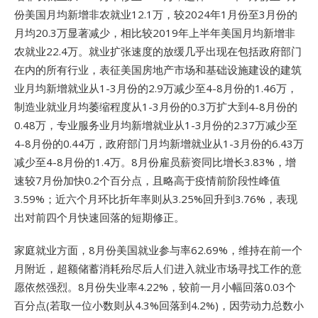
份美国月均新增非农就业12.1万，较2024年1月份至3月份的
月均20.3万显著减少，相比较2019年上半年美国月均新增非
农就业22.4万。就业扩张速度的放缓几乎出现在包括政府部门
在内的所有行业，表征美国房地产市场和基础设施建设的建筑
业月均新增就业从1-3月份的2.9万减少至4-8月份的1.46万，
制造业就业月均萎缩程度从1-3月份的0.3万扩大到4-8月份的
0.48万，专业服务业月均新增就业从1-3月份的2.37万减少至
4-8月份的0.44万，政府部门月均新增就业从1-3月份的6.43万
减少至4-8月份的1.4万。8月份雇员薪资同比增长3.83%，增
速较7月份加快0.2个百分点，且略高于疫情前阶段性峰值
3.59%；近六个月环比折年率则从3.25%回升到3.76%，表现
出对前四个月快速回落的短期修正。
家庭就业方面，8月份美国就业参与率62.69%，维持在前一个
月附近，超额储蓄消耗殆尽后人们进入就业市场寻找工作的意
愿依然强烈。8月份失业率4.22%，较前一月小幅回落0.03个
百分点(若取一位小数则从4.3%回落到4.2%)，因劳动力总数小