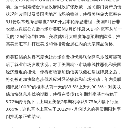
响。这一因素结合拜登政府财政扩张政策、居民部门资产负债
状况的改善以及美国房地产市场的稳健，使得美联储大概率在
9月份以常规降息幅度25BP开启本轮降息进程，美国8月份非
农就业数据公布后市场对美联储9月份降息50BP的概率从前一
天的42%回落到30%；美联储9月大幅度降息预期的降温，推
高美元汇率并打压美股和包括贵金属在内的大宗商品价格。
但美联储的从容态度也让市场愈发担忧美联储降息步伐可能落
后于就业市场发展状况，对于美国就业市场非线性恶化和美国
经济衰退的担忧，使得市场更加确信美联储在常规降息之后，
将会被迫加快降息步伐以应对经济疲软和市场波动，年内美联
储降息100BP的概率从前一天的83.5%上升到90.3%；对美联
储加快降息步伐的期盼，使得在美债10年期利率基本持稳于
3.72%的情况下，上周五美债2年期利率从3.75%大幅下行至
3.66%，这也基本上宣告了2022年7月份以来的美债期限利率
倒挂现象正式结束。