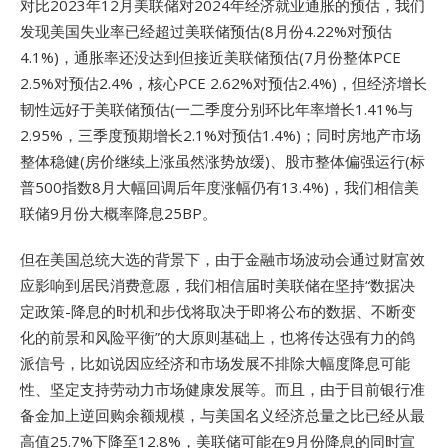
对比2023年12月美联储对2024年经济就业通胀的预估，我们
发现美国失业率已经超过美联储预估(8月份4.22%对预估
4.1%)，通胀率还没达到但接近美联储预估(7月份整体PCE
2.5%对预估2.4%，核心PCE 2.62%对预估2.4%)，但经济增长
韧性远好于美联储预估(一二季度分别环比年率增长1.41%与
2.95%，三季度预期增长2.1%对预估1.4%)；同时房地产市场
整体稳健(房价继续上涨虽然涨势放缓)、股市整体偏强运行(标
普500指数8月大幅回调后年度涨幅仍有13.4%)，我们相信美
联储9月份大概率降息25BP。
但在美国总统大选的背景下，由于金融市场波动会通过财富效
应影响到居民消费意愿，我们相信届时美联储在坚持“数据决
定政策-降息的时机和步伐将取决于即将公布的数据、不断变
化的前景和风险平衡”的大原则基础上，也将传达强有力的鸽
派信号，比如说因应经济和市场发展不排除大幅度降息可能
性、坚定支持劳动力市场健康发展等。而且，由于目前银行准
备金加上逆回购余额规模，与美国名义经济总量之比已经从最
高值25.7%下降至12.8%，美联储可能在9月份降息的同时宣