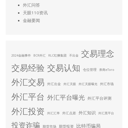
外汇问答
天眼110资讯
金融要闻
交易理念
2024金融事件
BCR外汇
RLC红狮集团
不出金
交易经验
交易认知
仓位管理
券商eToro
外汇交易
外汇出金
外汇市场
外汇天眼
外汇天眼曝光
外汇平台
外汇平台曝光
外汇平台评测
外汇投资
外汇知识
外汇点差
外汇汇率
外汇黑平台
投资诈骗
比特币骗局
期货投资
期货市场