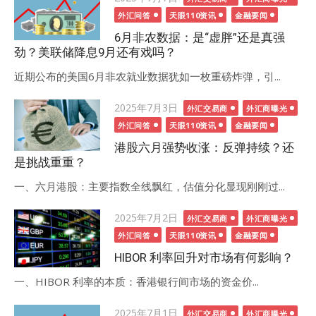
on
外汇问答
天眼110资讯
金融要闻
6月非农数据：是“虚胖”还是真强
劲？美联储降息9月还有戏吗？
近期公布的美国6月非农就业数据犹如一枚重磅炸弹，引...
Posted
2025年7月3日
外汇交易商
外汇商曝光
on
外汇问答
天眼110资讯
金融要闻
港股六月强势收涨：反弹持续？还
是挑战重重？
一、六月港股：主要指数全线飘红，估值分化显现刚刚过...
Posted
2025年7月2日
外汇交易商
外汇商曝光
on
外汇问答
天眼110资讯
金融要闻
HIBOR 利率回升对市场有何影响？
一、HIBOR 利率的本质：香港银行间市场的资金价...
Posted
2025年7月1日
外汇交易商
外汇商曝光