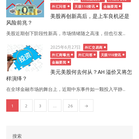
on
外汇问答
天眼110资讯
金融要闻
美股再创新高后，是上车良机还是
风险前兆？
美股近期创下阶段性新高，市场情绪随之高涨，但也引发...
Posted
2025年6月27日
外汇交易商
on
外汇商曝光
外汇问答
天眼110资讯
金融要闻
美元美股何去何从？AH 溢价又将怎
样演绎？
在全球金融市场的舞台上，近期中东事件如一颗投入平静...
文
1
2
3
…
26
→
章
分
页
搜索