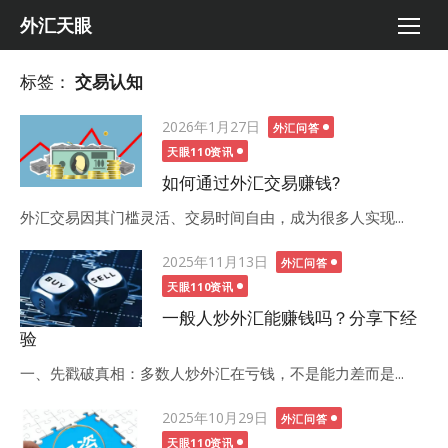
Skip
外汇天眼
to
content
标签：
交易认知
Posted
2026年1月27日
外汇问答
on
天眼110资讯
如何通过外汇交易赚钱?
外汇交易因其门槛灵活、交易时间自由，成为很多人实现...
Posted
2025年11月13日
外汇问答
on
天眼110资讯
一般人炒外汇能赚钱吗？分享下经
验
一、先戳破真相：多数人炒外汇在亏钱，不是能力差而是...
Posted
2025年10月29日
外汇问答
on
天眼110资讯