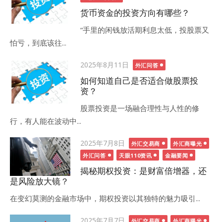
货币资金的投资方向有哪些？
“手里的闲钱放活期利息太低，投股票又
怕亏，到底该往...
Posted
2025年8月11日
外汇问答
on
如何知道自己是否适合做股票投
资？
股票投资是一场融合理性与人性的修
行，有人能在波动中...
Posted
2025年7月8日
外汇交易商
外汇商曝光
on
外汇问答
天眼110资讯
金融要闻
揭秘期权投资：是财富倍增器，还
是风险放大镜？
在变幻莫测的金融市场中，期权投资以其独特的魅力吸引...
Posted
2025年7月7日
外汇交易商
外汇商曝光